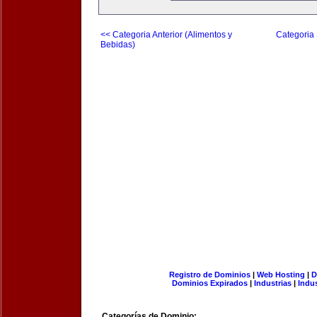
<< Categoria Anterior (Alimentos y
Categoria 
Bebidas)
Registro de Dominios
|
Web Hosting
|
D
Dominios Expirados
|
Industrias
|
Indu
Categorías de Dominio: