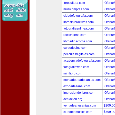
forocultura.com
Ofertar
musicompras.com
Ofertar
clubdefotografia.com
Ofertar
librosinteractivos.com
Ofertar
fotografiaenlinea.com
Ofertar
rockchileno.com
Ofertar
librosdidacticos.com
Ofertar
cursodecine.com
Ofertar
peliculasdigitales.com
Ofertar
academiadefotografia.com
Ofertar
fotografiaweb.com
Ofertar
minilibro.com
Ofertar
mercadodeartesanias.com
Ofertar
expoartesanal.com
Ofertar
impresiondelibros.com
Ofertar
actuacion.org
Ofertar
ventadeartesanias.com
$200.0
clubdelamusica.com
$799.0