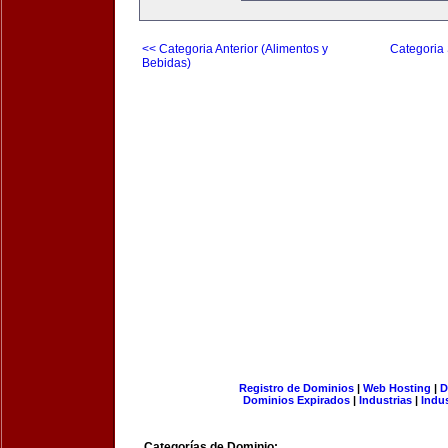
<< Categoria Anterior (Alimentos y
Categoria 
Bebidas)
Registro de Dominios
|
Web Hosting
|
D
Dominios Expirados
|
Industrias
|
Indu
Categorías de Dominio: