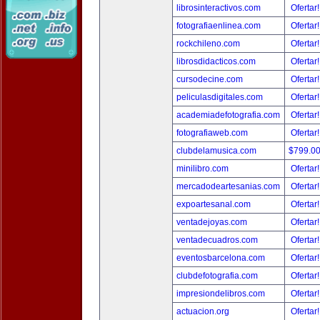
librosinteractivos.com
Ofertar
fotografiaenlinea.com
Ofertar
rockchileno.com
Ofertar
librosdidacticos.com
Ofertar
cursodecine.com
Ofertar
peliculasdigitales.com
Ofertar
academiadefotografia.com
Ofertar
fotografiaweb.com
Ofertar
clubdelamusica.com
$799.0
minilibro.com
Ofertar
mercadodeartesanias.com
Ofertar
expoartesanal.com
Ofertar
ventadejoyas.com
Ofertar
ventadecuadros.com
Ofertar
eventosbarcelona.com
Ofertar
clubdefotografia.com
Ofertar
impresiondelibros.com
Ofertar
actuacion.org
Ofertar