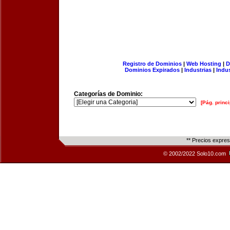
Registro de Dominios
|
Web Hosting
|
D
Dominios Expirados
|
Industrias
|
Indu
Categorías de Dominio:
[Pág. princi
** Precios expre
© 2002/2022 Solo10.com