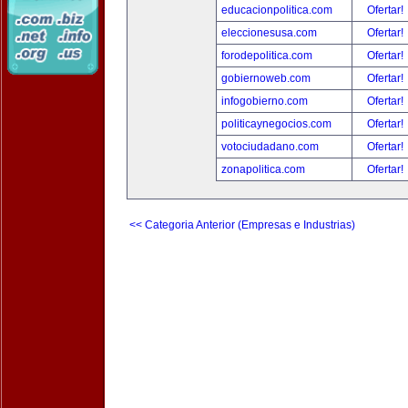
educacionpolitica.com
Ofertar!
eleccionesusa.com
Ofertar!
forodepolitica.com
Ofertar!
gobiernoweb.com
Ofertar!
infogobierno.com
Ofertar!
politicaynegocios.com
Ofertar!
votociudadano.com
Ofertar!
zonapolitica.com
Ofertar!
<< Categoria Anterior (Empresas e Industrias)