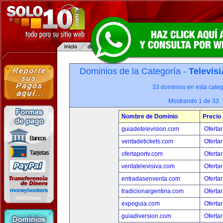
Dominios de la Categoría -
Televis
33 dominios en esta categ
Mostrando 1 de 33
Nombre de Dominio
Precio
guiadetelevision.com
Ofertar
ventadetickets.com
Ofertar
ofertaportv.com
Ofertar
ventatelevisiva.com
Ofertar
entradasenventa.com
Ofertar
tradicionargentina.com
Ofertar
expoguia.com
Ofertar
guiadiversion.com
Ofertar