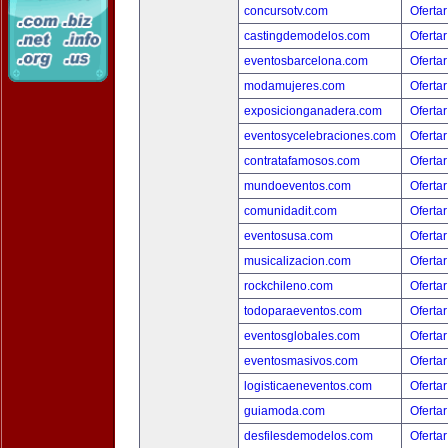
concursotv.com
Ofertar
castingdemodelos.com
Ofertar
eventosbarcelona.com
Ofertar
modamujeres.com
Ofertar
exposicionganadera.com
Ofertar
eventosycelebraciones.com
Ofertar
contratafamosos.com
Ofertar
mundoeventos.com
Ofertar
comunidadit.com
Ofertar
eventosusa.com
Ofertar
musicalizacion.com
Ofertar
rockchileno.com
Ofertar
todoparaeventos.com
Ofertar
eventosglobales.com
Ofertar
eventosmasivos.com
Ofertar
logisticaeneventos.com
Ofertar
guiamoda.com
Ofertar
desfilesdemodelos.com
Ofertar