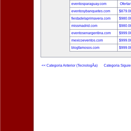
eventosparaguay.com
Ofertar
eventosybanquetes.com
$879.
fiestadelaprimavera.com
$980.
missmadrid.com
$980.
eventosenargentina.com
$999.
mexicoeventos.com
$999.
blogfamosos.com
$999.
<< Categoria Anterior (TecnologÃ­a)
Categoria Siguie