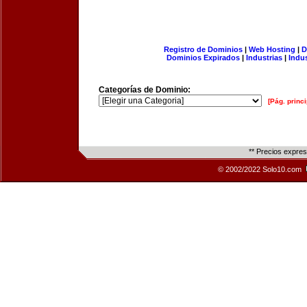
Registro de Dominios
|
Web Hosting
|
D
Dominios Expirados
|
Industrias
|
Indu
Categorías de Dominio:
[Pág. princi
** Precios expre
© 2002/2022 Solo10.com