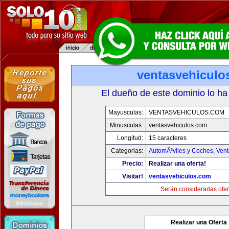
ventasvehiculo
El dueño de este dominio lo ha
Mayusculas:
VENTASVEHICULOS.COM
Minusculas:
ventasvehiculos.com
Longitud:
15 caracteres
Categorias:
AutomÃ³viles y Coches
,
Vent
Precio:
Realizar una oferta!
Visitar!
ventasvehiculos.com
Serán consideradas ofer
Realizar una Oferta