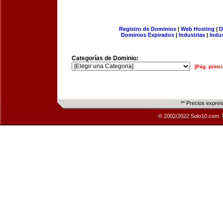
Registro de Dominios
|
Web Hosting
|
D
Dominios Expirados
|
Industrias
|
Indu
Categorías de Dominio:
[Pág. princi
** Precios expre
© 2002/2022 Solo10.com