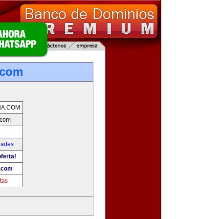
.com
NA.COM
.com
dades
ferta!
.com
tas