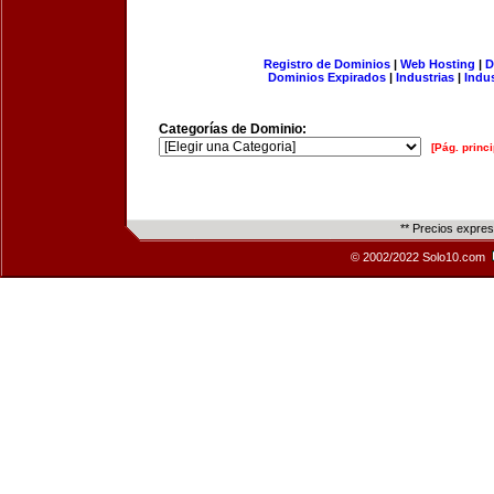
Registro de Dominios
|
Web Hosting
|
D
Dominios Expirados
|
Industrias
|
Indu
Categorías de Dominio:
[Pág. princi
** Precios expre
© 2002/2022 Solo10.com