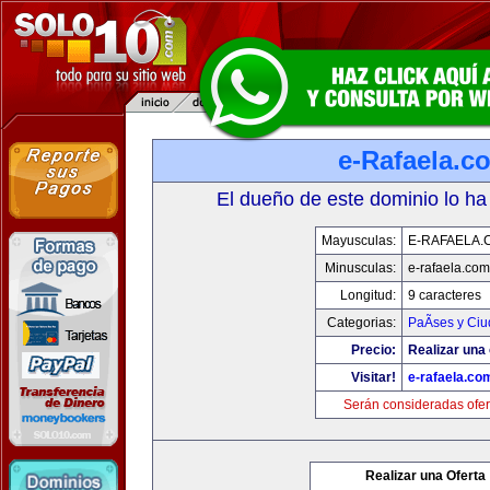
e-Rafaela.c
El dueño de este dominio lo ha
Mayusculas:
E-RAFAELA.
Minusculas:
e-rafaela.com
Longitud:
9 caracteres
Categorias:
PaÃ­ses y Ci
Precio:
Realizar una 
Visitar!
e-rafaela.co
Serán consideradas ofer
Realizar una Oferta