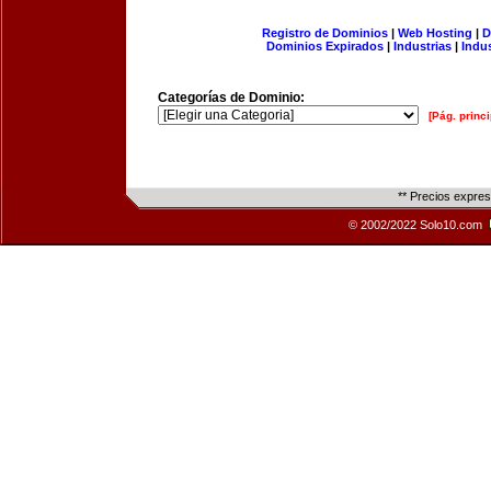
Registro de Dominios
|
Web Hosting
|
D
Dominios Expirados
|
Industrias
|
Indu
Categorías de Dominio:
[Pág. princi
** Precios expre
© 2002/2022 Solo10.com