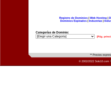
Registro de Dominios
|
Web Hosting
|
D
Dominios Expirados
|
Industrias
|
Indu
Categorías de Dominio:
[Pág. princi
** Precios expre
© 2002/2022 Solo10.com