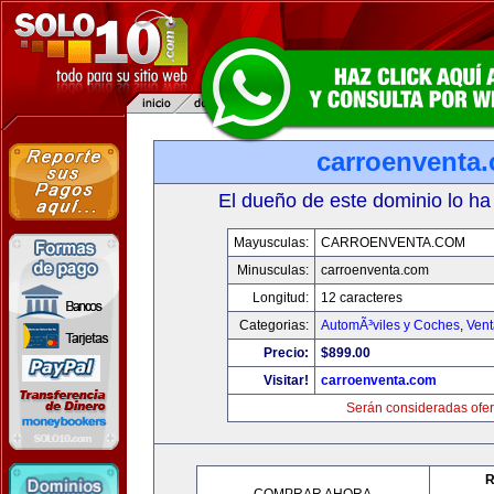
carroenventa
El dueño de este dominio lo ha
Mayusculas:
CARROENVENTA.COM
Minusculas:
carroenventa.com
Longitud:
12 caracteres
Categorias:
AutomÃ³viles y Coches
,
Vent
Precio:
$899.00
Visitar!
carroenventa.com
Serán consideradas ofer
R