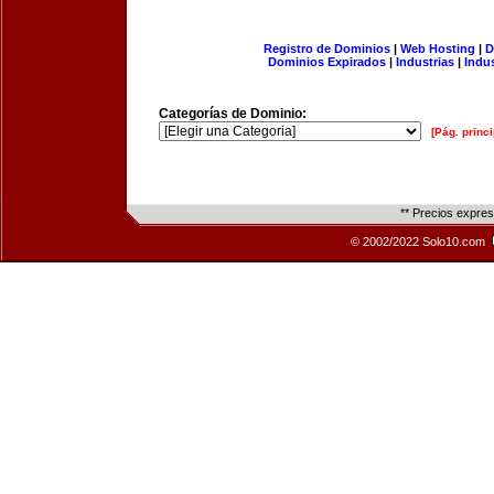
Registro de Dominios
|
Web Hosting
|
D
Dominios Expirados
|
Industrias
|
Indu
Categorías de Dominio:
[Pág. princi
** Precios expre
© 2002/2022 Solo10.com