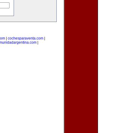
com
|
cochesparaventa.com
|
munidadargentina.com
|