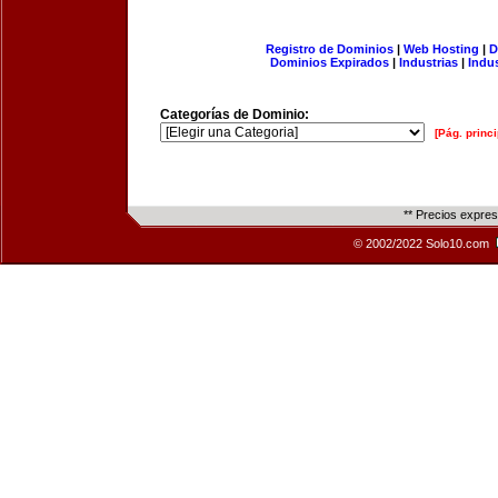
Registro de Dominios
|
Web Hosting
|
D
Dominios Expirados
|
Industrias
|
Indu
Categorías de Dominio:
[Pág. princi
** Precios expre
© 2002/2022 Solo10.com