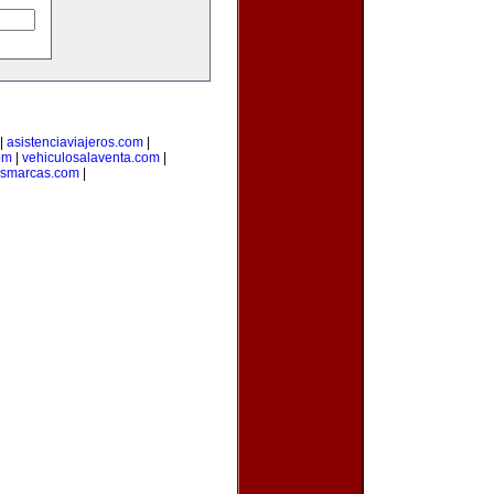
|
asistenciaviajeros.com
|
om
|
vehiculosalaventa.com
|
asmarcas.com
|