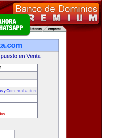
ta.com
 puesto en Venta
M
as y Comercializacion
tas