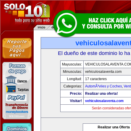
vehiculosalaven
El dueño de este dominio lo ha
Mayusculas:
VEHICULOSALAVENTA.CO
Minusculas:
vehiculosalaventa.com
Longitud:
17 caracteres
Categorias:
AutomÃ³viles y Coches
,
Vent
Precio:
Realizar una oferta!
Visitar!
vehiculosalaventa.com
Serán consideradas ofer
Realizar una Oferta