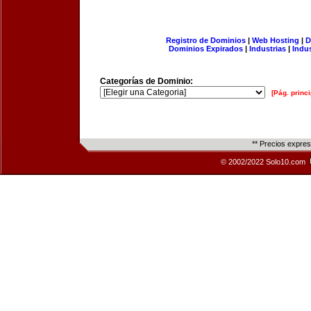
Registro de Dominios
|
Web Hosting
|
D
Dominios Expirados
|
Industrias
|
Indu
Categorías de Dominio:
[Pág. princi
** Precios expre
© 2002/2022 Solo10.com