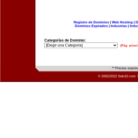
Registro de Dominios
|
Web Hosting
|
D
Dominios Expirados
|
Industrias
|
Indu
Categorías de Dominio:
[Pág. princi
** Precios expre
© 2002/2022 Solo10.com