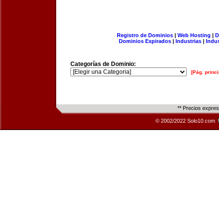
Registro de Dominios
|
Web Hosting
|
D
Dominios Expirados
|
Industrias
|
Indu
Categorías de Dominio:
[Pág. princi
** Precios expre
© 2002/2022 Solo10.com