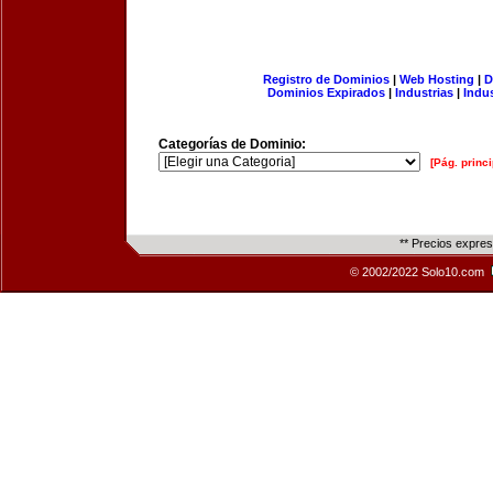
Registro de Dominios
|
Web Hosting
|
D
Dominios Expirados
|
Industrias
|
Indu
Categorías de Dominio:
[Pág. princi
** Precios expre
© 2002/2022 Solo10.com