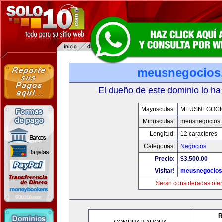
meusnegocios
El dueño de este dominio lo ha
Mayusculas:
MEUSNEGOCI
Minusculas:
meusnegocios
Longitud:
12 caracteres
Categorias:
Negocios
Precio:
$3,500.00
Visitar!
meusnegocios
Serán consideradas ofer
R