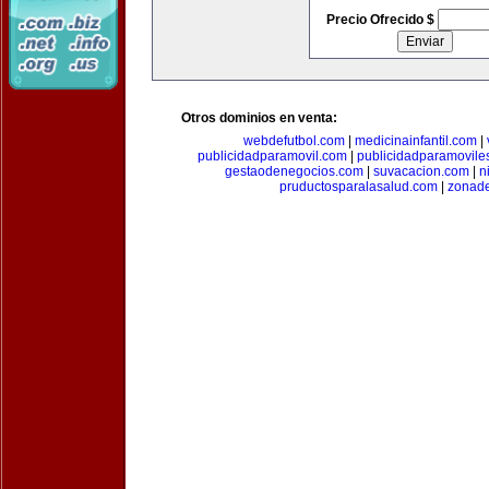
Precio Ofrecido $
Otros dominios en venta:
webdefutbol.com
|
medicinainfantil.com
|
publicidadparamovil.com
|
publicidadparamovile
gestaodenegocios.com
|
suvacacion.com
|
n
pruductosparalasalud.com
|
zonad