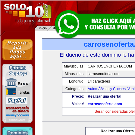
carrosenofert
El dueño de este dominio lo ha
Mayusculas:
CARROSENOFERTA.COM
Minusculas:
carrosenoferta.com
Longitud:
14 caracteres
Categorias:
AutomÃ³viles y Coches
,
Vent
Precio:
Realizar una oferta!
Visitar!
carrosenoferta.com
Serán consideradas ofer
Realizar una Oferta