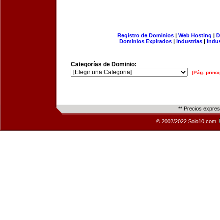
Registro de Dominios
|
Web Hosting
|
D
Dominios Expirados
|
Industrias
|
Indu
Categorías de Dominio:
[Pág. princi
** Precios expre
© 2002/2022 Solo10.com