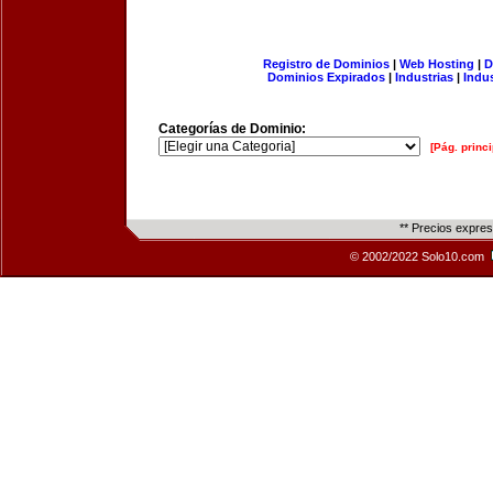
Registro de Dominios
|
Web Hosting
|
D
Dominios Expirados
|
Industrias
|
Indu
Categorías de Dominio:
[Pág. princi
** Precios expre
© 2002/2022 Solo10.com