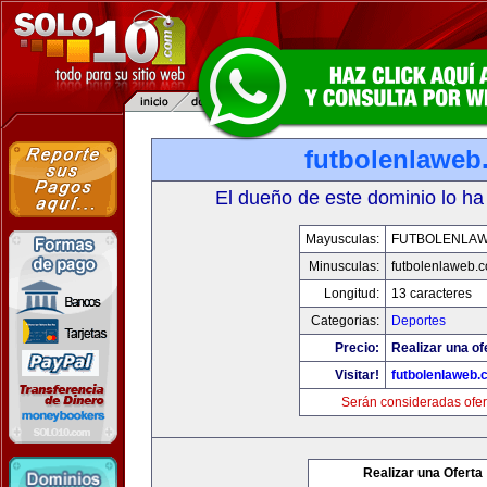
futbolenlaweb
El dueño de este dominio lo ha
Mayusculas:
FUTBOLENLA
Minusculas:
futbolenlaweb.
Longitud:
13 caracteres
Categorias:
Deportes
Precio:
Realizar una of
Visitar!
futbolenlaweb
Serán consideradas ofer
Realizar una Oferta