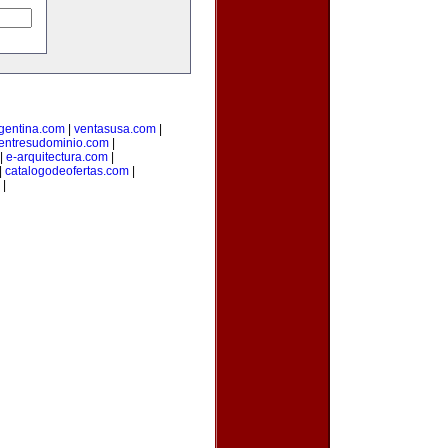
rgentina.com
|
ventasusa.com
|
entresudominio.com
|
|
e-arquitectura.com
|
|
catalogodeofertas.com
|
|