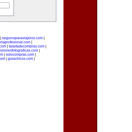
|
segurosparaviajeros.com
|
ariaprofesional.com
|
.com
|
tarjetadecompras.com
|
esionesfotograficas.com
|
om
|
solocompras.com
|
com
|
guiachicos.com
|