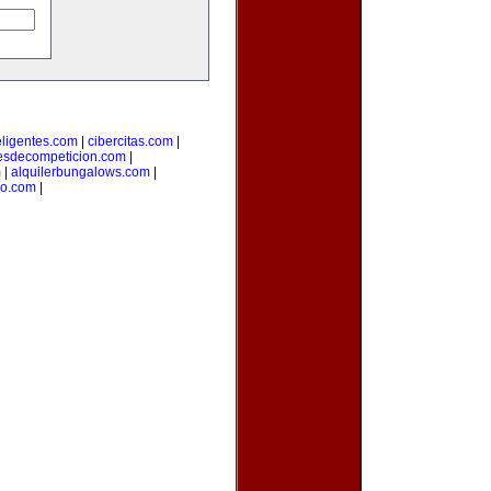
teligentes.com
|
cibercitas.com
|
esdecompeticion.com
|
m
|
alquilerbungalows.com
|
io.com
|