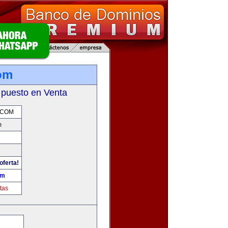
com
 puesto en Venta
.COM
m
oferta!
om
tas