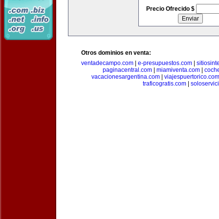
Precio Ofrecido $
Otros dominios en venta:
ventadecampo.com
|
e-presupuestos.com
|
sitiosin
paginacentral.com
|
miamiventa.com
|
coch
vacacionesargentina.com
|
viajespuertorico.co
traficogratis.com
|
soloservic