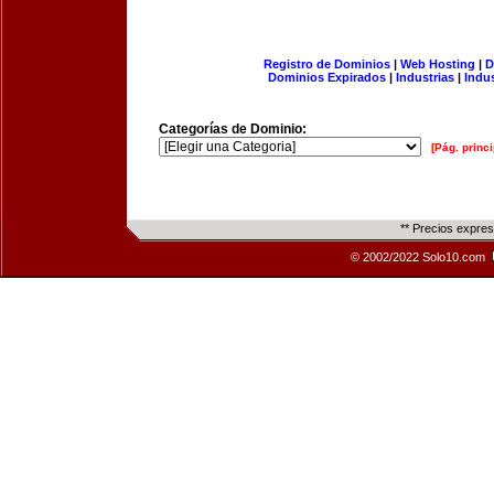
Registro de Dominios
|
Web Hosting
|
D
Dominios Expirados
|
Industrias
|
Indu
Categorías de Dominio:
[Pág. princi
** Precios expre
© 2002/2022 Solo10.com