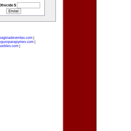
Ofrecido $
paginadeventas.com
|
eguroparapymes.com
|
muebles.com
|