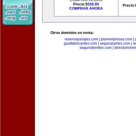
COMPRAR AHORA
Precio $
550.00
Precio 
COMPRAR AHORA
Otros dominios en venta:
reservapasajes.com
|
planempresas.com
|
guiafabricantes.com
|
seguropymes.com
|
s
seguroderetiro.com
|
directorioin