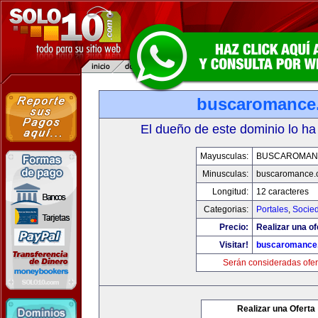
buscaromance
El dueño de este dominio lo ha
Mayusculas:
BUSCAROMAN
Minusculas:
buscaromance.
Longitud:
12 caracteres
Categorias:
Portales
,
Socie
Precio:
Realizar una of
Visitar!
buscaromance
Serán consideradas ofer
Realizar una Oferta