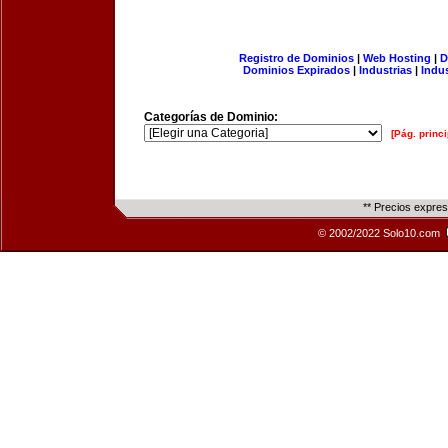
Registro de Dominios
|
Web Hosting
|
D
Dominios Expirados
|
Industrias
|
Indu
Categorías de Dominio:
[Pág. princi
** Precios expre
© 2002/2022 Solo10.com