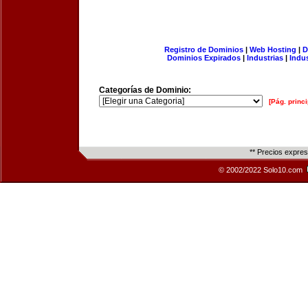
Registro de Dominios
|
Web Hosting
|
D
Dominios Expirados
|
Industrias
|
Indu
Categorías de Dominio:
[Pág. princi
** Precios expre
© 2002/2022 Solo10.com