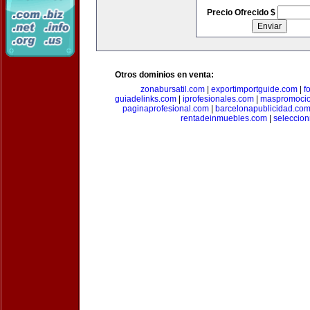
Precio Ofrecido $
Otros dominios en venta:
zonabursatil.com
|
exportimportguide.com
|
f
guiadelinks.com
|
iprofesionales.com
|
maspromoci
paginaprofesional.com
|
barcelonapublicidad.co
rentadeinmuebles.com
|
seleccio