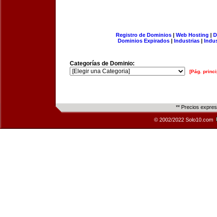
Registro de Dominios
|
Web Hosting
|
D
Dominios Expirados
|
Industrias
|
Indu
Categorías de Dominio:
[Pág. princi
** Precios expre
© 2002/2022 Solo10.com