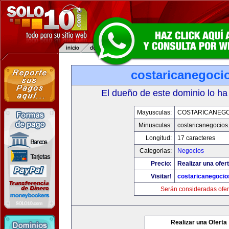
costaricanegoci
El dueño de este dominio lo ha
Mayusculas:
COSTARICANEG
Minusculas:
costaricanegocios
Longitud:
17 caracteres
Categorias:
Negocios
Precio:
Realizar una ofert
Visitar!
costaricanegoci
Serán consideradas ofer
Realizar una Oferta