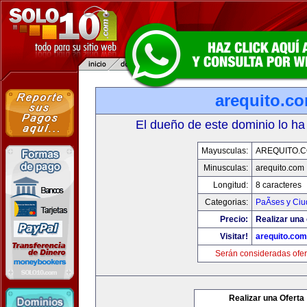
arequito.c
El dueño de este dominio lo ha
Mayusculas:
AREQUITO.
Minusculas:
arequito.com
Longitud:
8 caracteres
Categorias:
PaÃ­ses y Ci
Precio:
Realizar una 
Visitar!
arequito.com
Serán consideradas ofer
Realizar una Oferta