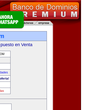
om
 puesto en Venta
COM
udades
oferta!
tas