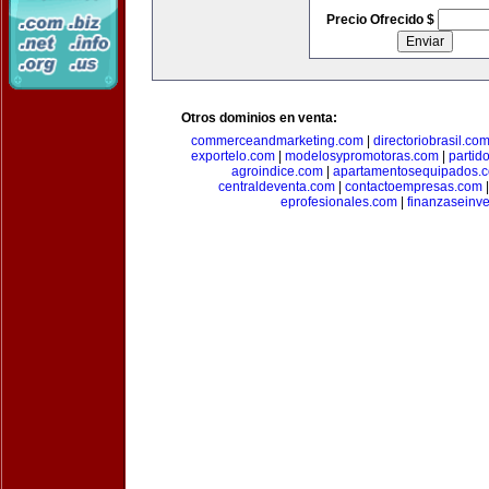
Precio Ofrecido $
Otros dominios en venta:
commerceandmarketing.com
|
directoriobrasil.co
exportelo.com
|
modelosypromotoras.com
|
partid
agroindice.com
|
apartamentosequipados.
centraldeventa.com
|
contactoempresas.com
eprofesionales.com
|
finanzaseinv