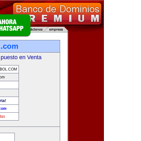
l.com
 puesto en Venta
BOL.COM
com
rta!
.com
tas