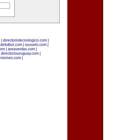
m
|
directoriotecnologico.com
|
odefutbol.com
|
suvuelo.com
|
com
|
areaventas.com
|
|
directoriouruguay.com
|
ersiones.com
|