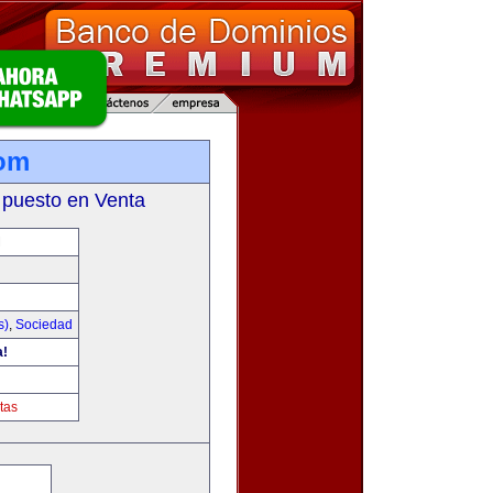
com
 puesto en Venta
M
s)
,
Sociedad
a!
tas