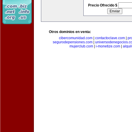
Precio Ofrecido $
Otros dominios en venta:
cibercomunidad.com
|
contactoclave.com
|
pr
segurodepensiones.com
|
universodenegocios.c
mujerclub.com
|
i-monetize.com
|
alqui