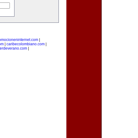
omocioneninternet.com
|
om
|
caribecolombiano.com
|
lerdeverano.com
|