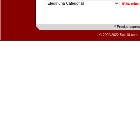
[Pág. princi
** Precios expre
© 2002/2022 Solo10.com