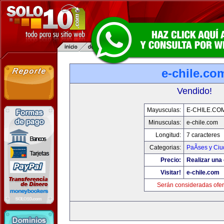
e-chile.co
Vendido!
Mayusculas:
E-CHILE.CO
Minusculas:
e-chile.com
Longitud:
7 caracteres
Categorias:
PaÃ­ses y Ci
Precio:
Realizar una 
Visitar!
e-chile.com
Serán consideradas ofer