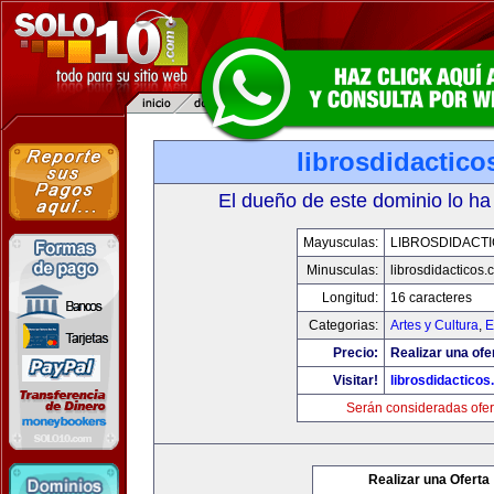
librosdidactic
El dueño de este dominio lo ha
Mayusculas:
LIBROSDIDACT
Minusculas:
librosdidacticos
Longitud:
16 caracteres
Categorias:
Artes y Cultura
,
E
Precio:
Realizar una ofe
Visitar!
librosdidactico
Serán consideradas ofer
Realizar una Oferta