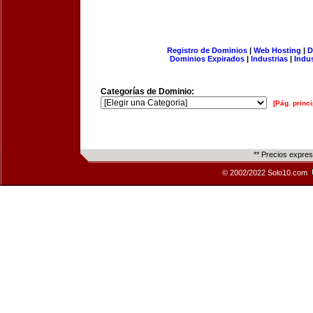
Registro de Dominios
|
Web Hosting
|
D
Dominios Expirados
|
Industrias
|
Indu
Categorías de Dominio:
[Pág. princi
** Precios expre
© 2002/2022 Solo10.com