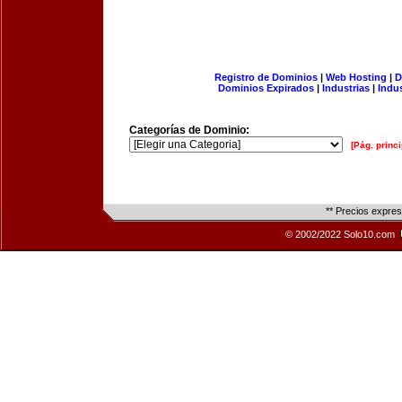
Registro de Dominios
|
Web Hosting
|
D
Dominios Expirados
|
Industrias
|
Indu
Categorías de Dominio:
[Pág. princi
** Precios expre
© 2002/2022 Solo10.com