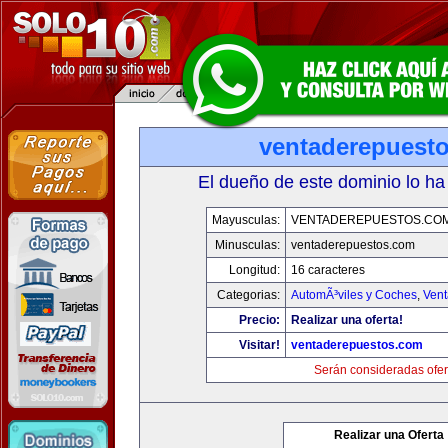
ventaderepuest
El dueño de este dominio lo ha
Mayusculas:
VENTADEREPUESTOS.CO
Minusculas:
ventaderepuestos.com
Longitud:
16 caracteres
Categorias:
AutomÃ³viles y Coches
,
Vent
Precio:
Realizar una oferta!
Visitar!
ventaderepuestos.com
Serán consideradas ofer
Realizar una Oferta