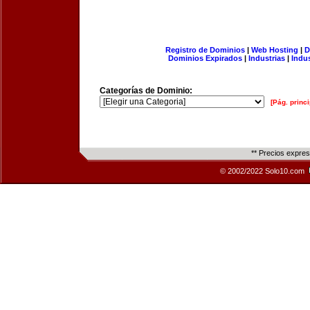
Registro de Dominios
|
Web Hosting
|
D
Dominios Expirados
|
Industrias
|
Indu
Categorías de Dominio:
[Pág. princi
** Precios expre
© 2002/2022 Solo10.com