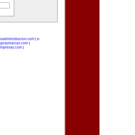
|
eadministracion.com
|
e-
ogosymarcas.com
|
empresas.com
|