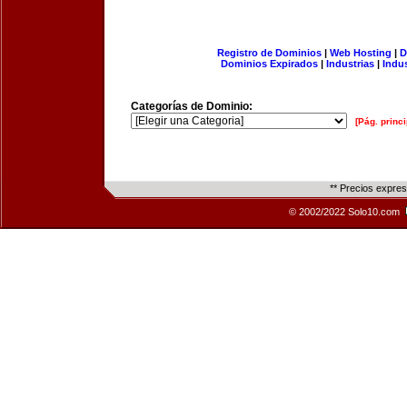
Registro de Dominios
|
Web Hosting
|
D
Dominios Expirados
|
Industrias
|
Indu
Categorías de Dominio:
[Pág. princi
** Precios expre
© 2002/2022 Solo10.com