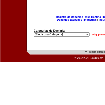
Registro de Dominios
|
Web Hosting
|
D
Dominios Expirados
|
Industrias
|
Indu
Categorías de Dominio:
[Pág. princi
** Precios expre
© 2002/2022 Solo10.com