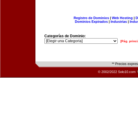
Registro de Dominios
|
Web Hosting
|
D
Dominios Expirados
|
Industrias
|
Indu
Categorías de Dominio:
[Pág. princi
** Precios expre
© 2002/2022 Solo10.com