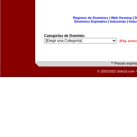
Registro de Dominios
|
Web Hosting
|
D
Dominios Expirados
|
Industrias
|
Indu
Categorías de Dominio:
[Pág. princi
** Precios expre
© 2002/2022 Solo10.com