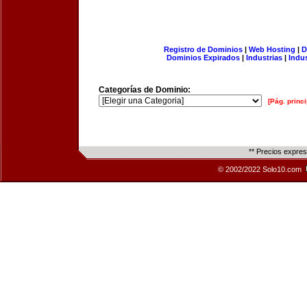
Registro de Dominios
|
Web Hosting
|
D
Dominios Expirados
|
Industrias
|
Indu
Categorías de Dominio:
[Pág. princi
** Precios expre
© 2002/2022 Solo10.com