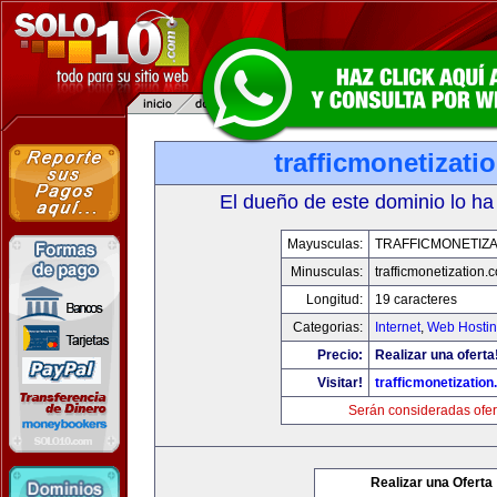
trafficmonetizati
El dueño de este dominio lo ha
Mayusculas:
TRAFFICMONETIZA
Minusculas:
trafficmonetization.
Longitud:
19 caracteres
Categorias:
Internet
,
Web Hostin
Precio:
Realizar una oferta
Visitar!
trafficmonetization
Serán consideradas ofer
Realizar una Oferta