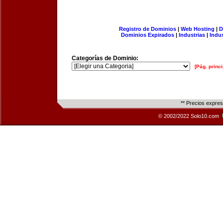
Registro de Dominios
|
Web Hosting
|
D
Dominios Expirados
|
Industrias
|
Indu
Categorías de Dominio:
[Pág. princi
** Precios expre
© 2002/2022 Solo10.com