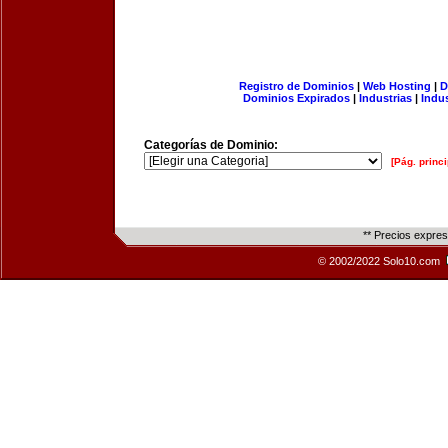
Registro de Dominios
|
Web Hosting
|
D
Dominios Expirados
|
Industrias
|
Indu
Categorías de Dominio:
[Pág. princi
** Precios expre
© 2002/2022 Solo10.com