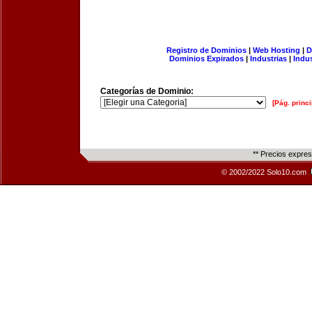
Registro de Dominios
|
Web Hosting
|
D
Dominios Expirados
|
Industrias
|
Indu
Categorías de Dominio:
[Pág. princi
** Precios expre
© 2002/2022 Solo10.com