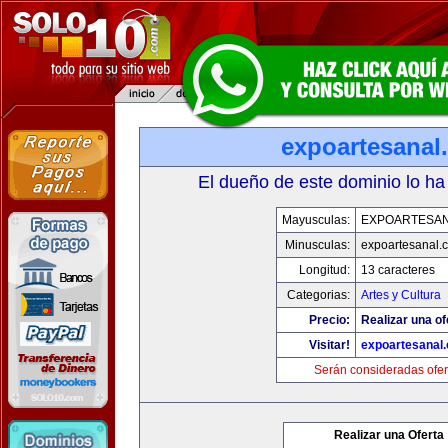
expoartesanal
El dueño de este dominio lo ha
Mayusculas:
EXPOARTESA
Minusculas:
expoartesanal.
Longitud:
13 caracteres
Categorias:
Artes y Cultura
Precio:
Realizar una of
Visitar!
expoartesanal
Serán consideradas ofer
Realizar una Oferta