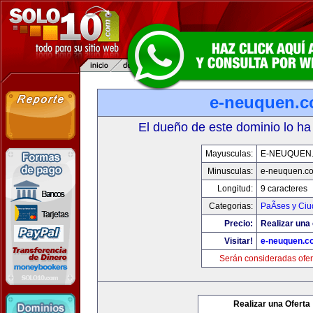
e-neuquen.
El dueño de este dominio lo ha
Mayusculas:
E-NEUQUEN
Minusculas:
e-neuquen.c
Longitud:
9 caracteres
Categorias:
PaÃ­ses y Ci
Precio:
Realizar una 
Visitar!
e-neuquen.c
Serán consideradas ofer
Realizar una Oferta