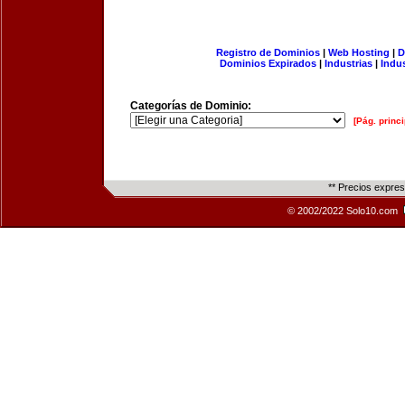
Registro de Dominios
|
Web Hosting
|
D
Dominios Expirados
|
Industrias
|
Indu
Categorías de Dominio:
[Pág. princi
** Precios expre
© 2002/2022 Solo10.com