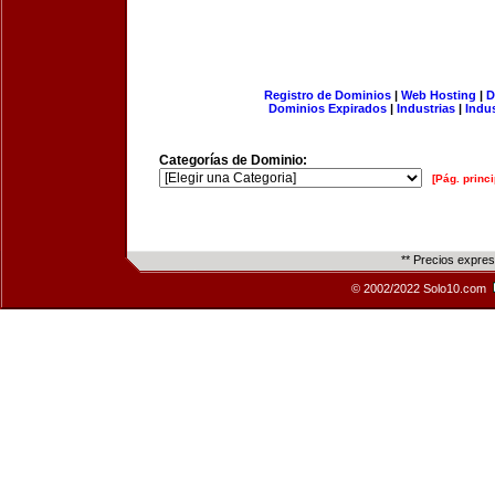
Registro de Dominios
|
Web Hosting
|
D
Dominios Expirados
|
Industrias
|
Indu
Categorías de Dominio:
[Pág. princi
** Precios expre
© 2002/2022 Solo10.com