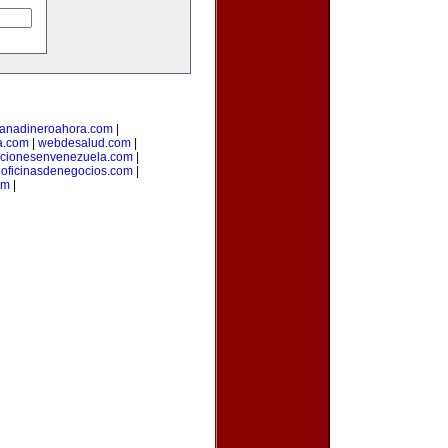
anadineroahora.com
|
ia.com
|
webdesalud.com
|
cionesenvenezuela.com
|
|
oficinasdenegocios.com
|
om
|