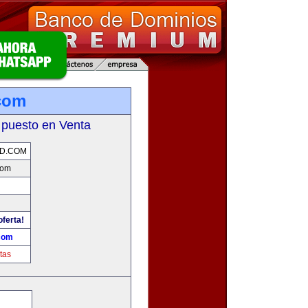
com
 puesto en Venta
D.COM
com
oferta!
com
tas