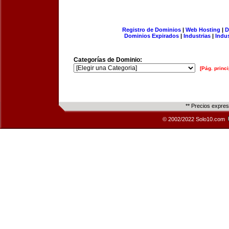
Registro de Dominios
|
Web Hosting
|
D
Dominios Expirados
|
Industrias
|
Indu
Categorías de Dominio:
[Pág. princi
** Precios expre
© 2002/2022 Solo10.com