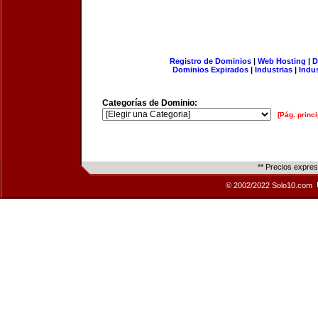
Registro de Dominios
|
Web Hosting
|
D
Dominios Expirados
|
Industrias
|
Indu
Categorías de Dominio:
[Pág. princi
** Precios expre
© 2002/2022 Solo10.com