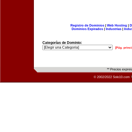
Registro de Dominios
|
Web Hosting
|
D
Dominios Expirados
|
Industrias
|
Indu
Categorías de Dominio:
[Pág. princi
** Precios expre
© 2002/2022 Solo10.com